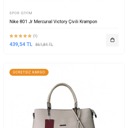
SPOR GIYIM
Nike 801 Jr Mercurıal Vıctory Çivili Krampon
(1)
439,54 TL
861,84 TL
ÜCRETSIZ KARGO