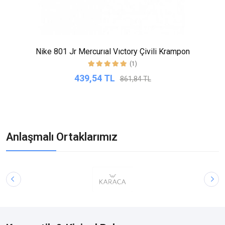
Nike 801 Jr Mercurıal Vıctory Çivili Krampon
(1)
439,54 TL
861,84 TL
Anlaşmalı Ortaklarımız