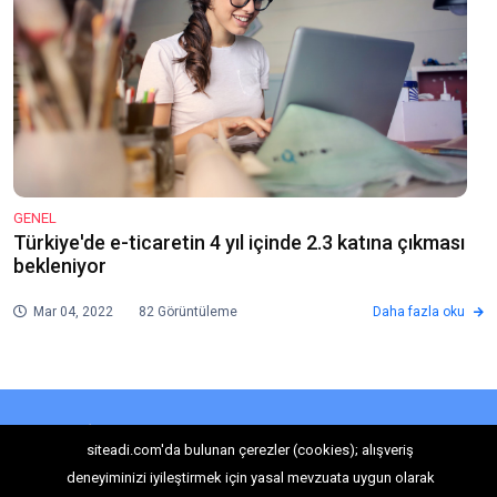
GENEL
Türkiye'de e-ticaretin 4 yıl içinde 2.3 katına çıkması
bekleniyor
Mar 04, 2022
82 Görüntüleme
Daha fazla oku
E-Bültenimize Abone Olun!
siteadi.com'da bulunan çerezler (cookies); alışveriş
deneyiminizi iyileştirmek için yasal mevzuata uygun olarak