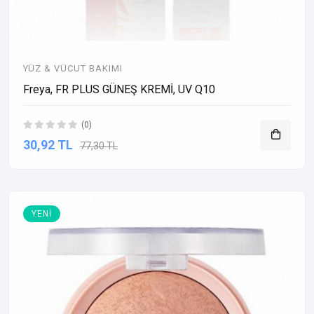
YÜZ & VÜCUT BAKIMI
Freya, FR PLUS GÜNEŞ KREMİ, UV Q10
(0)
30,92 TL
77,30 TL
YENI