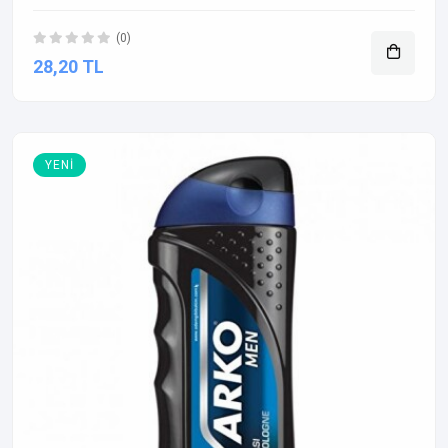
(0)
28,20 TL
YENI