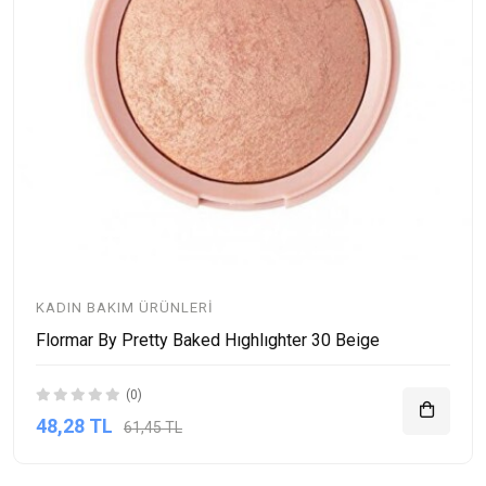
KADIN BAKIM ÜRÜNLERI
Flormar By Pretty Baked Hıghlıghter 30 Beige
(0)
48,28 TL
61,45 TL