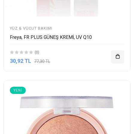
YÜZ & VÜCUT BAKIMI
Freya, FR PLUS GÜNEŞ KREMİ, UV Q10
(0)
30,92 TL
77,30 TL
YENI