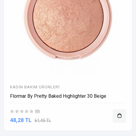
KADIN BAKIM ÜRÜNLERI
Flormar By Pretty Baked Hıghlıghter 30 Beige
(0)
48,28 TL
61,45 TL