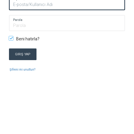
Parola
Beni hatırla?
GIRIŞ YAP
Şifreni mi unuttun?