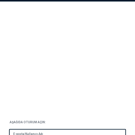
AŞAĞIDA OTURUM AÇIN:
E-posta/Kullanıcı Adı