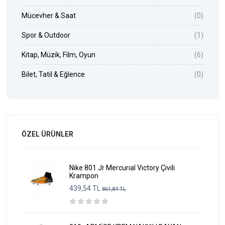
Mücevher & Saat
(0)
Spor & Outdoor
(1)
Kitap, Müzik, Film, Oyun
(6)
Bilet, Tatil & Eğlence
(0)
ÖZEL ÜRÜNLER
Nike 801 Jr Mercurıal Vıctory Çivili
Krampon
439,54 TL
861,84 TL