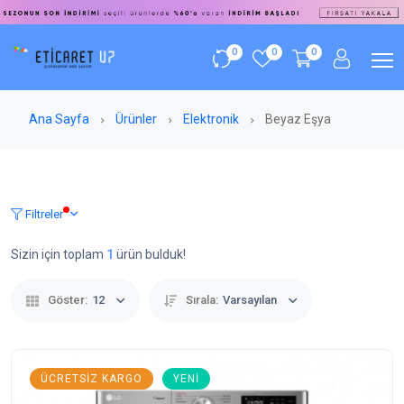
0
0
0
Ana Sayfa
Ürünler
Elektronik
Beyaz Eşya
Filtreler
Sizin için toplam
1
ürün bulduk!
Göster:
12
Sırala:
Varsayılan
ÜCRETSIZ KARGO
YENI