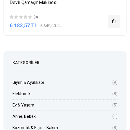
Devir Çamaşır Makinesi
(0)
6.183,57 TL
6.649,00 TL
KATEGORILER
Giyim & Ayakkabı
(9)
Elektronik
(8)
Ev & Yaşam
(5)
Anne, Bebek
(1)
Kozmetik & Kişisel Bakım
(8)