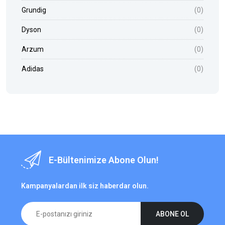
Grundig
(0)
Dyson
(0)
Arzum
(0)
Adidas
(0)
E-Bültenimize Abone Olun!
Kampanyalardan ilk siz haberdar olun.
ABONE OL