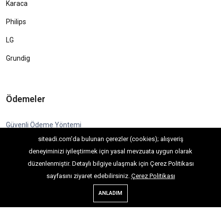
Karaca
Philips
LG
Grundig
Ödemeler
Güvenli Ödeme Yöntemi
siteadi.com'da bulunan çerezler (cookies); alışveriş
deneyiminizi iyileştirmek için yasal mevzuata uygun olarak
düzenlenmiştir. Detaylı bilgiye ulaşmak için Çerez Politikası
sayfasını ziyaret edebilirsiniz.
Çerez Politikası
Copyright © 2022. Her Hakkı Saklıdır. kopyalanması, çoğaltılması ve
ANLADIM
dağıtılması halinde yasal haklarımız işletilecektir.
E-Ticaret V7