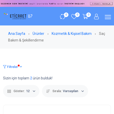
0
0
0
Ana Sayfa
Ürünler
Kozmetik & Kişisel Bakım
Saç
Bakım & Şekillendirme
Filtreler
Sizin için toplam
2
ürün bulduk!
Göster:
12
Sırala:
Varsayılan