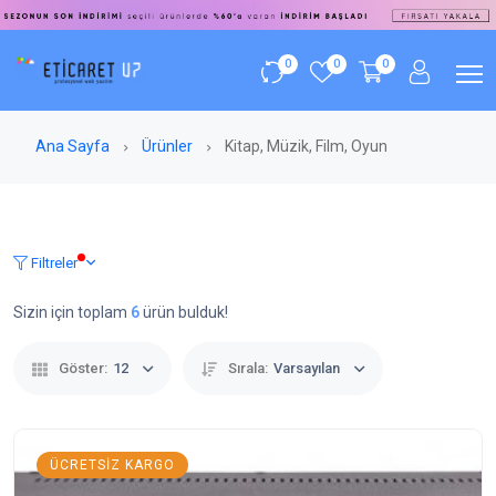
0
0
0
Ana Sayfa
Ürünler
Kitap, Müzik, Film, Oyun
Filtreler
Sizin için toplam
6
ürün bulduk!
Göster:
12
Sırala:
Varsayılan
ÜCRETSIZ KARGO