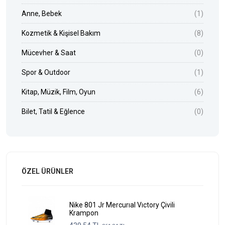
Anne, Bebek
(1)
Kozmetik & Kişisel Bakım
(8)
Mücevher & Saat
(0)
Spor & Outdoor
(1)
Kitap, Müzik, Film, Oyun
(6)
Bilet, Tatil & Eğlence
(0)
ÖZEL ÜRÜNLER
Nike 801 Jr Mercurıal Vıctory Çivili
Krampon