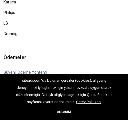
Karaca
Philips
LG
Grundig
Ödemeler
Güvenli Ödeme Yöntemi
siteadi.com'da bulunan çerezler (cookies); alışveriş
deneyiminizi iyileştirmek için yasal mevzuata uygun olarak
düzenlenmiştir. Detaylı bilgiye ulaşmak için Çerez Politikası
sayfasını ziyaret edebilirsiniz.
Çerez Politikası
Copyright © 2022. Her Hakkı Saklıdır. kopyalanması, çoğaltılması ve
ANLADIM
dağıtılması halinde yasal haklarımız işletilecektir.
E-Ticaret V7