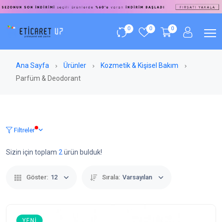
0
0
0
Ana Sayfa
Ürünler
Kozmetik & Kişisel Bakım
Parfüm & Deodorant
Filtreler
Sizin için toplam
2
ürün bulduk!
Göster:
12
Sırala:
Varsayılan
YENI