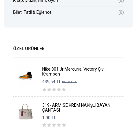
Kitap, Müzik, Film, Oyun
(6)
Bilet, Tatil & Eğlence
(0)
ÖZEL ÜRÜNLER
Nike 801 Jr Mercurıal Vıctory Çivili
Krampon
439,54 TL
861,84 TL
319- ARMİSE KREM NAKIŞLI BAYAN
ÇANTASI
1,00 TL