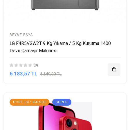
BEYAZ EŞYA
LG F4R5VGW2T 9 Kg Yıkama / 5 Kg Kurutma 1400
Devir Çamaşır Makinesi
(0)
6.183,57 TL
6.649,00 TL
ÜCRETSIZ KARGO
SÜPER