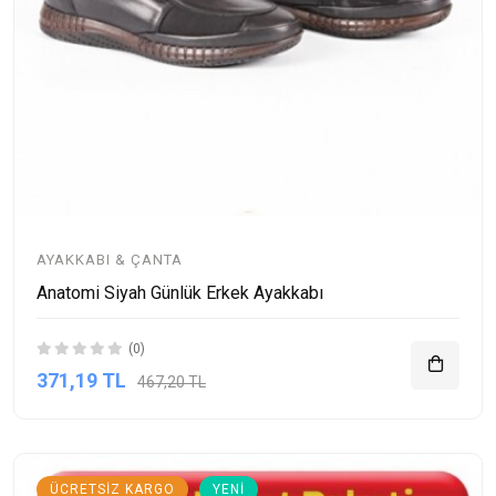
AYAKKABI & ÇANTA
Anatomi Siyah Günlük Erkek Ayakkabı
(0)
371,19 TL
467,20 TL
ÜCRETSIZ KARGO
YENI