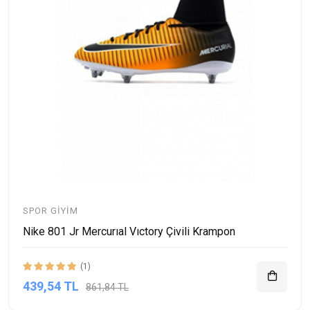
SPOR GIYIM
Nike 801 Jr Mercurıal Vıctory Çivili Krampon
(1)
439,54 TL
861,84 TL