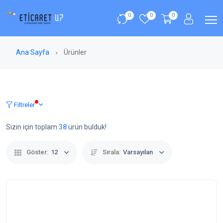
0
0
0
Ana Sayfa
Ürünler
Filtreler
Sizin için toplam
38
ürün bulduk!
Göster:
12
Sırala:
Varsayılan