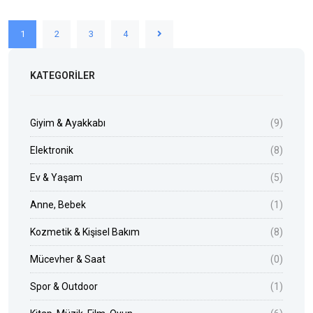
1
2
3
4
KATEGORILER
Giyim & Ayakkabı
(9)
Elektronik
(8)
Ev & Yaşam
(5)
Anne, Bebek
(1)
Kozmetik & Kişisel Bakım
(8)
Mücevher & Saat
(0)
Spor & Outdoor
(1)